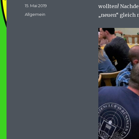
Veröffentlicht
15. Mai 2019
wollten! Nachd
am
Kategorien
Allgemein
„neuen“ gleich 