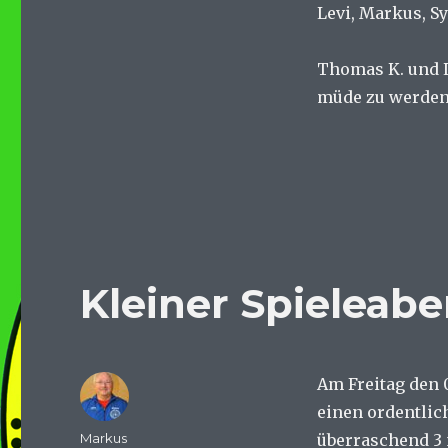
Levi, Markus, Sy
Thomas K. und L
müde zu werden
Kleiner Spieleab
Am Freitag den 0
einen ordentlic
Autor
Markus
überraschend 3 