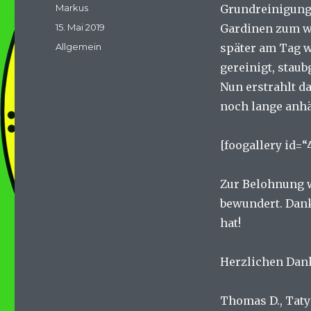
Autor
Markus
Grundreinigung 
Veröffentlicht
15. Mai 2019
Gardinen zum w
am
Kategorien
Allgemein
später am Tag w
gereinigt, staub
Nun erstrahlt d
noch lange anhä
[foogallery id=“
Zur Belohnung w
bewundert. Dank
hat!
Herzlichen Dank 
Thomas D., Tatyan