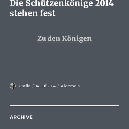
Die Schützenkönige 2014
stehen fest
Zu den Königen
Autor
Veröffentlicht
Kategorien
Chrille
14. Juli 2014
Allgemein
am
ARCHIVE