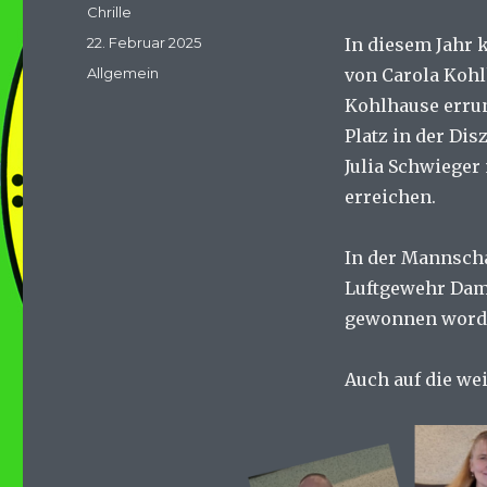
Autor
Chrille
Veröffentlicht
22. Februar 2025
In diesem Jahr 
am
Kategorien
Allgemein
von Carola Kohl
Kohlhause erru
Platz in der Dis
Julia Schwieger 
erreichen.
In der Mannscha
Luftgewehr Dam
gewonnen word
Auch auf die wei